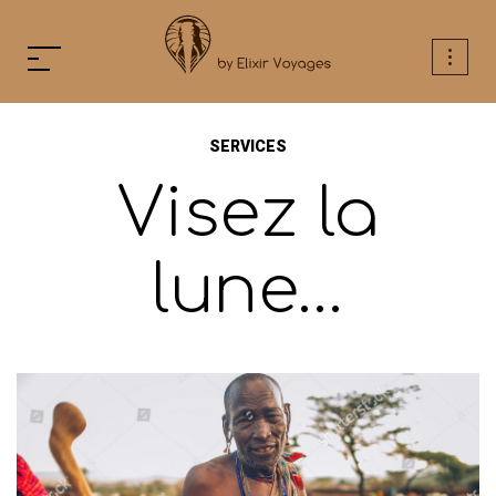
Aller
au
contenu
SERVICES
Visez la
lune…