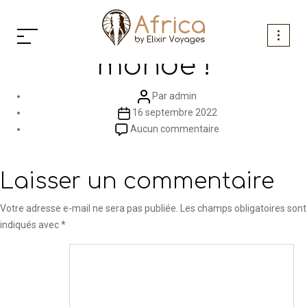
Aller
Catégories
Non classé
Bonjour tout le
au
contenu
monde !
Auteur
Par
admin
Date
de
16 septembre 2022
de
l’article
sur
Aucun commentaire
l’article
Bonjour
tout
Laisser un commentaire
le
monde !
Votre adresse e-mail ne sera pas publiée.
Les champs obligatoires sont
indiqués avec
*