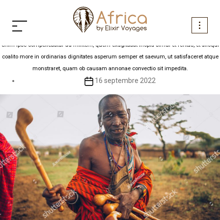
Service 3
Aller
au
contenu
Unde Rufinus ea tempestate praefectus praetorio ad discrimen trusus est ultimum. ire
enim ipse compellebatur ad militem, quem exagitabat inopia simul et feritas, et alioqui
coalito more in ordinarias dignitates asperum semper et saevum, ut satisfaceret atque
monstraret, quam ob causam annonae convectio sit impedita.
Date
16 septembre 2022
de
l’article